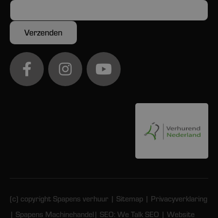
(c) copyright Spapens verhuur |
Sitemap
|
Privacyverklaring
|
Spapens Machinehandel
| SEO:
We Talk SEO
| Website