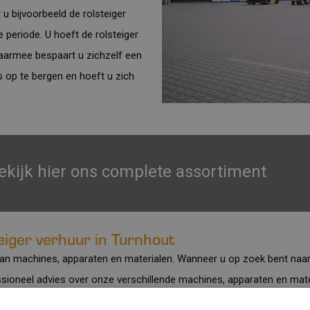
 u bijvoorbeeld de rolsteiger
 periode. U hoeft de rolsteiger
 daarmee bespaart u zichzelf een
s op te bergen en hoeft u zich
ekijk hier ons complete assortiment
iger verhuur in Turnhout
 van machines, apparaten en materialen. Wanneer u op zoek bent naar 
ioneel advies over onze verschillende machines, apparaten en mater
tact
met ons opnemen. Wij helpen u graag verder.