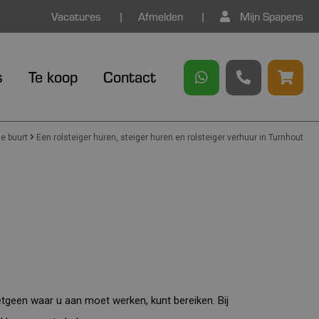
Vacatures
Afmelden
Mijn Spapens
s
Te koop
Contact
de buurt
Een rolsteiger huren, steiger huren en rolsteiger verhuur in Turnhout
etgeen waar u aan moet werken, kunt bereiken. Bij