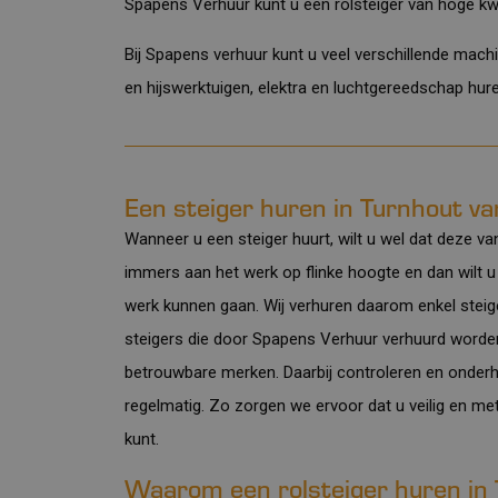
Spapens Verhuur kunt u een rolsteiger van hoge kwali
Bij Spapens verhuur kunt u veel verschillende machi
en hijswerktuigen
,
elektra
en
luchtgereedschap hur
Een steiger huren in Turnhout va
Wanneer u een steiger huurt, wilt u wel dat deze van
immers aan het werk op flinke hoogte en dan wilt u na
werk kunnen gaan. Wij verhuren daarom enkel steiger
steigers die door
Spapens Verhuur
verhuurd worden
betrouwbare merken. Daarbij controleren en onder
regelmatig. Zo zorgen we ervoor dat u veilig en me
kunt.
Waarom een rolsteiger huren in