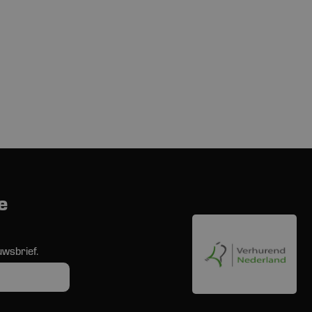
e
uwsbrief.