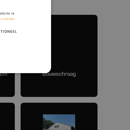
ebsite te
es verder
TIONEEL
 cm
Bouwschraag