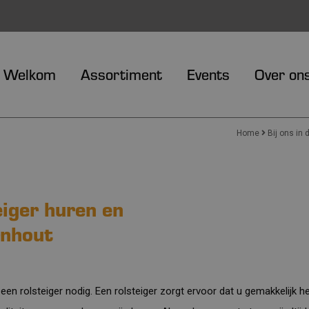
Welkom
Assortiment
Events
Over on
Home
Bij ons in 
eiger huren en
rnhout
en rolsteiger nodig. Een rolsteiger zorgt ervoor dat u gemakkelijk h