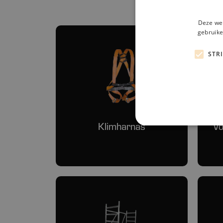
Deze web
gebruike
STR
Klimharnas
Vo