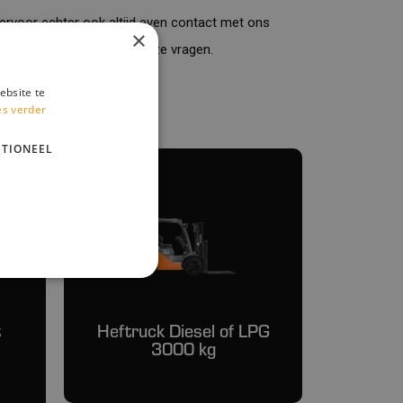
iervoor echter ook altijd even
contact
met ons
×
 helpen u graag met al onze vragen.
ebsite te
es verder
TIONEEL
t
Heftruck Diesel of LPG
3000 kg