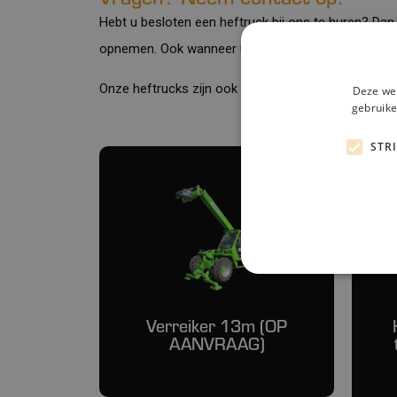
Hebt u besloten een heftruck bij ons te huren? Dan 
opnemen. Ook wanneer u op zoek bent naar advies, 
Onze heftrucks zijn ook te huur in de regio
Turnhou
Deze web
gebruike
STR
Verreiker 13m (OP
AANVRAAG)