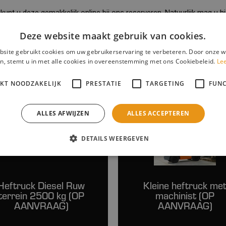
kunt u deze gemakkelijk online bij ons reserveren. Natuurlijk mag u h
of extra informatie, kunt u contact met ons opnemen. Onze experts
Deze website maakt gebruik van cookies.
t
,
Hoogstraten
en
Tilburg
.
site gebruikt cookies om uw gebruikerservaring te verbeteren. Door onze w
n, stemt u in met alle cookies in overeenstemming met ons Cookiebeleid.
Le
IKT NOODZAKELIJK
PRESTATIE
TARGETING
FUNC
ALLES AFWIJZEN
ALLES ACCEPTEREN
DETAILS WEERGEVEN
Heftruck Diesel Ruw
Kleine heftruck me
terrein 2500 kg (OP
machinist (OP
AANVRAAG)
AANVRAAG)