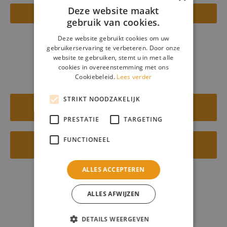
Deze website maakt
Stoelen/tafels huren Turnhout
gebruik van cookies.
Deze website gebruikt cookies om uw
Alphen-Chaam
gebruikerservaring te verbeteren. Door onze
website te gebruiken, stemt u in met alle
cookies in overeenstemming met ons
Cookiebeleid.
Lees verder
STRIKT NOODZAKELIJK
Evenementenverhuur
Alphen-Chaam
PRESTATIE
TARGETING
FUNCTIONEEL
Machineverhuur
Alphen-Chaam
ALLES ACCEPTEREN
Ulicoten
ALLES AFWIJZEN
DETAILS WEERGEVEN