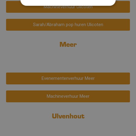
Machineverhuur Ulicoten
Sarah/Abraham pop huren Ulicoten
Meer
Evenementenverhuur Meer
Machineverhuur Meer
Ulvenhout