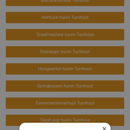
Machineverhuur Turnhout
Heftruck huren Turnhout
Graafmachine huren Turnhout
Rolsteiger huren Turnhout
Hoogwerker huren Turnhout
Springkussen huren Turnhout
Evenementenverhuur Turnhout
Sarah pop huren Turnhout
×