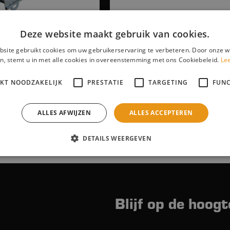
Deze website maakt gebruik van cookies.
ansportband 4,5M
site gebruikt cookies om uw gebruikerservaring te verbeteren. Door onze w
n, stemt u in met alle cookies in overeenstemming met ons Cookiebeleid.
Le
IKT NOODZAKELIJK
PRESTATIE
TARGETING
FUNC
ALLES AFWIJZEN
ALLES ACCEPTEREN
nsportbanden aan in twee praktische lengtes: 3 meter en 4,5 meter. D
erialen en andere losse materialen.
DETAILS WEERGEVEN
Blijf op de hoogt