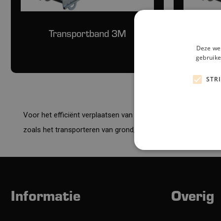
Transportband 3M
Tr
Deze web
gebruike
STR
Voor het efficiënt verplaatsen van materialen bieden wij tra
zoals het transporteren van grond, zand, puin, hout, bouwmat
Informatie
Overig