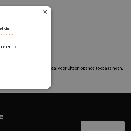
×
ebsite te
es verder
TIONEEL
eze transportbanden zijn ideaal voor uiteenlopende toepassingen,
e