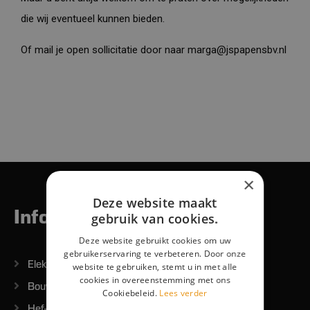
die wij eventueel kunnen bieden.
Of mail je open sollicitatie door naar marga@jspapensbv.nl
×
Deze website maakt
Informatie
gebruik van cookies.
Deze website gebruikt cookies om uw
gebruikerservaring te verbeteren. Door onze
Elektrisch handgereedschap
website te gebruiken, stemt u in met alle
cookies in overeenstemming met ons
Bouwmachines/Grondverzet
Cookiebeleid.
Lees verder
Hef-Hijswerktuigen