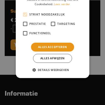
Cookiebeleid.
Lees verder
Subtotaalprijs:
STRIKT NOODZAKELIJK
€ 25,-
excl. btw
PRESTATIE
TARGETING
-
+
FUNCTIONEEL
Naar winkelwagen
ALLES ACCEPTEREN
ALLES AFWIJZEN
DETAILS WEERGEVEN
Informatie