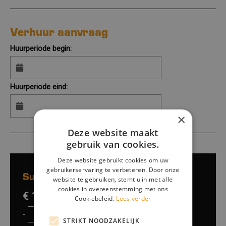
Verhuur aanvraag
Huurperiode begin:
Huurperiode eind:
×
Deze website maakt
gebruik van cookies.
Deze website gebruikt cookies om uw
gebruikerservaring te verbeteren. Door onze
Subtotaalprijs:
website te gebruiken, stemt u in met alle
cookies in overeenstemming met ons
€ 100,-
excl. btw
Cookiebeleid.
Lees verder
-
+
STRIKT NOODZAKELIJK