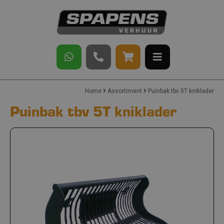
Home
Assortiment
Puinbak tbv 5T kniklader
Puinbak tbv 5T kniklader