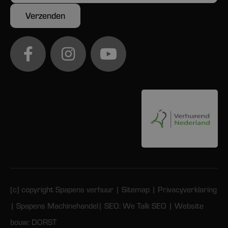
(c) copyright Spapens verhuur |
Sitemap
|
Privacyverklaring
|
Spapens Machinehandel
| SEO:
We Talk SEO
| Website
bouw:
DORST