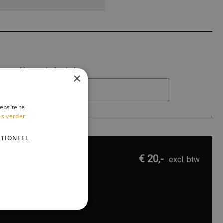
Huurperiode eind:
×
ebsite te
es verder
TIONEEL
€ 20,-
excl. btw