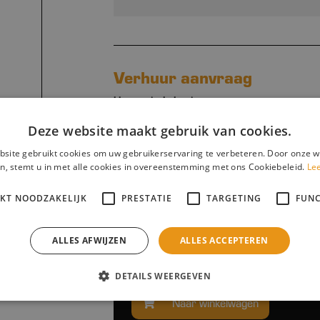
Verhuur aanvraag
Huurperiode begin:
Deze website maakt gebruik van cookies.
site gebruikt cookies om uw gebruikerservaring te verbeteren. Door onze w
n, stemt u in met alle cookies in overeenstemming met ons Cookiebeleid.
Le
IKT NOODZAKELIJK
PRESTATIE
TARGETING
FUNC
Subtotaalprijs:
ALLES AFWIJZEN
ALLES ACCEPTEREN
-
+
DETAILS WEERGEVEN
Naar winkelwagen