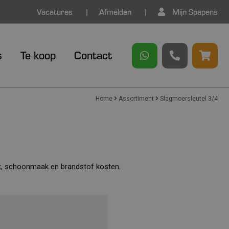
Vacatures
Afmelden
Mijn Spapens
s
Te koop
Contact
Home
Assortiment
Slagmoersleutel 3/4
ort, schoonmaak en brandstof kosten.