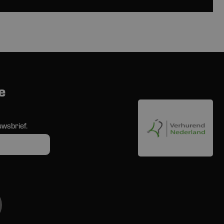
e
uwsbrief.