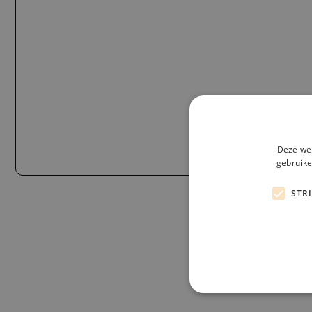
Deze web
gebruike
STR