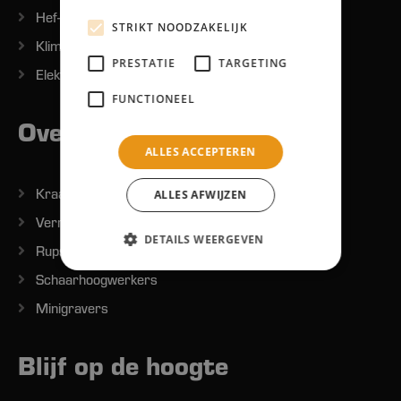
Hef-Hijswerktuigen
STRIKT NOODZAKELIJK
Klim en steigermateriaal
PRESTATIE
TARGETING
Elektra
FUNCTIONEEL
Overig
ALLES ACCEPTEREN
Kraantjes
ALLES AFWIJZEN
Verreikers
DETAILS WEERGEVEN
Rupshoogwerkers
Schaarhoogwerkers
Minigravers
Blijf op de hoogte