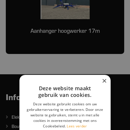
Aanhanger hoogwerker 17m
×
Deze website maakt
Informatie
gebruik van cookies.
Deze website gebruikt cookies om uw
gebruikerservaring te verbeteren. Door onze
website te gebruiken, stemt u in met alle
Elektrisch handgereedschap
cookies in overeenstemming met ons
Bouwmachines/Grondverzet
Cookiebeleid.
Lees verder