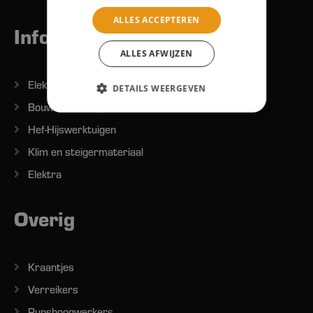
ALLES ACCEPTEREN
Informatie
ALLES AFWIJZEN
Elektrisch handgereedschap
DETAILS WEERGEVEN
Bouwmachines/Grondverzet
Hef-Hijswerktuigen
Klim en steigermateriaal
Elektra
Overig
Kraantjes
Verreikers
Rupshoogwerkers