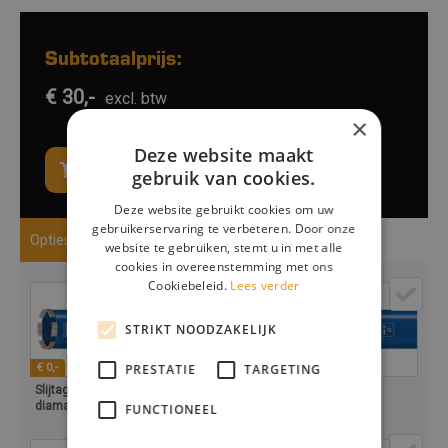
Subtotaalprijs:
€ 30,-
excl. btw
×
Deze website maakt
In winkelwagen / Opties kiezen
gebruik van cookies.
Deze website gebruikt cookies om uw
gebruikerservaring te verbeteren. Door onze
Opties
website te gebruiken, stemt u in met alle
cookies in overeenstemming met ons
Cookiebeleid.
Lees verder
STRIKT NOODZAKELIJK
PRESTATIE
TARGETING
€ 0,-
€ 0,-
€ 0,-
Slijtage
Slijtage
Slijtage
diamantboor
diamantboor
diamantboor
FUNCTIONEEL
18mm
20mm
26mm