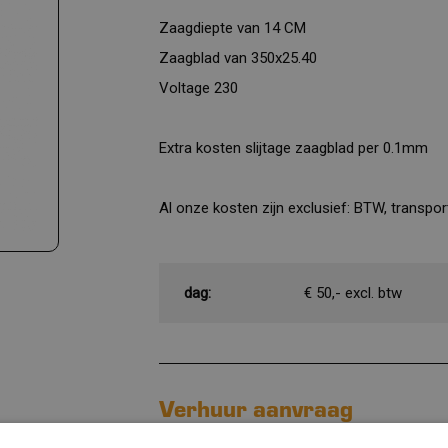
Zaagdiepte van 14 CM
Zaagblad van 350x25.40
Voltage 230
Extra kosten slijtage zaagblad per 0.1mm
Al onze kosten zijn exclusief: BTW, transp
dag:
€ 50,- excl. btw
Verhuur aanvraag
Huurperiode begin: