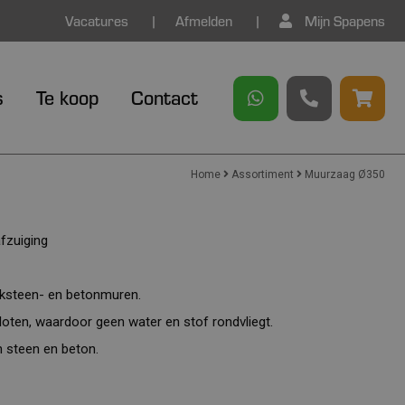
Vacatures
Afmelden
Mijn Spapens
s
Te koop
Contact
Home
Assortiment
Muurzaag Ø350
fzuiging
baksteen- en betonmuren.
sloten, waardoor geen water en stof rondvliegt.
n steen en beton.