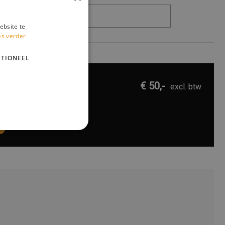
ebsite te
es verder
TIONEEL
€ 50,-
excl. btw