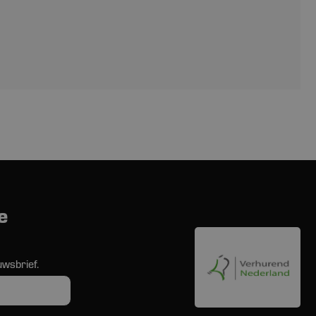
e
uwsbrief.