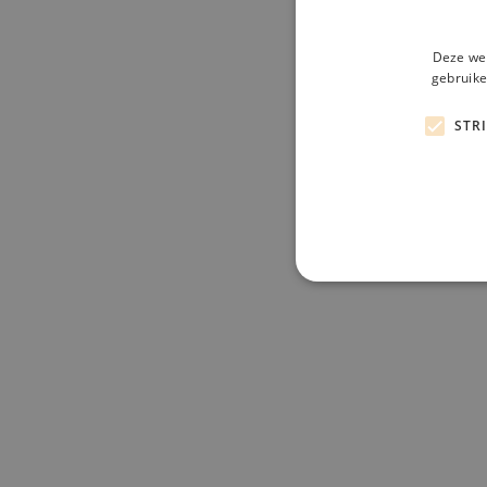
Deze web
gebruike
STR