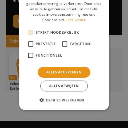
€ 0,-
excl. btw
gebruikerservaring te verbeteren. Door onze
website te gebruiken, stemt u in met alle
cookies in overeenstemming met ons
Cookiebeleid.
Lees verder
In winkelwagen / Opties kiezen
STRIKT NOODZAKELIJK
Opties
PRESTATIE
TARGETING
FUNCTIONEEL
ALLES ACCEPTEREN
€ ,-
Schoonmaak
ALLES AFWIJZEN
kosten vanaf 50,-
DETAILS WEERGEVEN