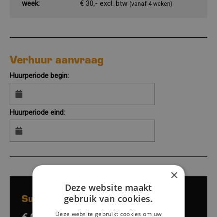
week:
€ 30,- excl. btw
(vanaf 4 weken)
Verhuur aanvraag
Huurperiode begin:
Huurperiode eind:
×
Deze website maakt
Subtotaalprijs:
gebruik van cookies.
Deze website gebruikt cookies om uw