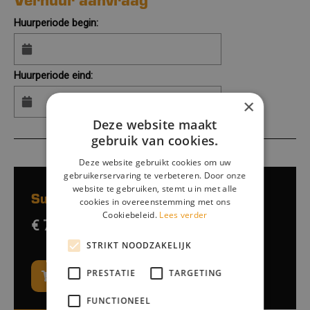
Huurperiode begin:
Huurperiode eind:
×
Deze website maakt
gebruik van cookies.
Deze website gebruikt cookies om uw
gebruikerservaring te verbeteren. Door onze
website te gebruiken, stemt u in met alle
Subtotaalprijs:
cookies in overeenstemming met ons
Cookiebeleid.
Lees verder
€ 70,-
excl. btw
STRIKT NOODZAKELIJK
PRESTATIE
TARGETING
In winkelwagen / Opties kiezen
FUNCTIONEEL