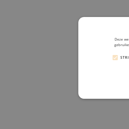
Deze web
gebruike
STR