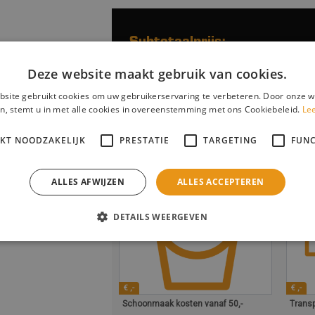
Subtotaalprijs:
Deze website maakt gebruik van cookies.
In winkelwagen / Opties kiezen
site gebruikt cookies om uw gebruikerservaring te verbeteren. Door onze w
n, stemt u in met alle cookies in overeenstemming met ons Cookiebeleid.
Le
IKT NOODZAKELIJK
PRESTATIE
TARGETING
FUNC
Opties
ALLES AFWIJZEN
ALLES ACCEPTEREN
DETAILS WEERGEVEN
€ ,-
€ ,-
Schoonmaak kosten vanaf 50,-
Transp