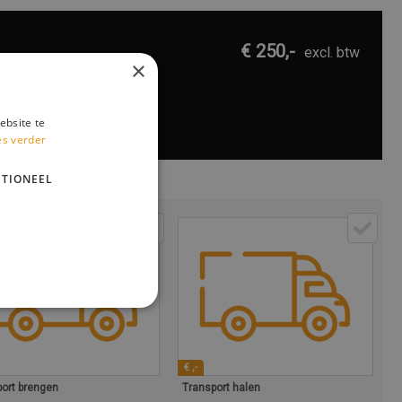
€ 250,-
excl. btw
×
ebsite te
es verder
TIONEEL
€ ,-
ort brengen
Transport halen