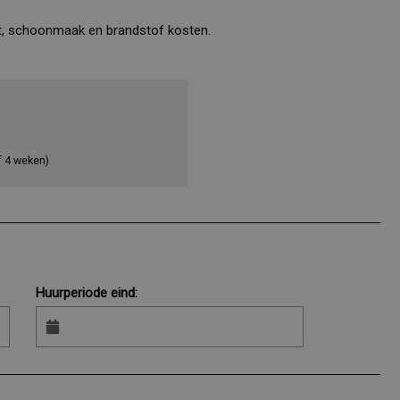
ort, schoonmaak en brandstof kosten.
f 4 weken)
Huurperiode eind: