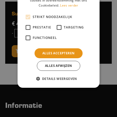
cookies in overeenstemming met ons
Cookiebeleid.
Lees verder
Subtotaalprijs:
STRIKT NOODZAKELIJK
€ 4,-
excl. btw
PRESTATIE
TARGETING
-
+
FUNCTIONEEL
Naar winkelwagen
ALLES ACCEPTEREN
ALLES AFWIJZEN
DETAILS WEERGEVEN
Informatie