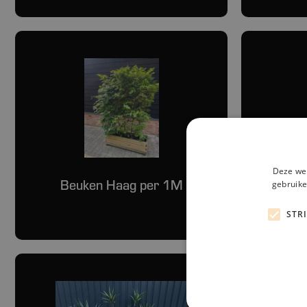
Deze web
Beuken Haag per 1M
Kuns
gebruike
STR