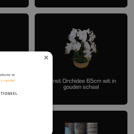
×
ebsite te
n op bal
Kunst Orchidee 65cm wit in
es verder
gouden schaal
TIONEEL