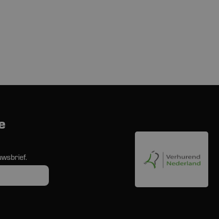
e
uwsbrief.