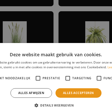
Deze website maakt gebruik van cookies.
site gebruikt cookies om uw gebruikerservaring te verbeteren. Door onze w
t grasplant 150cm
Kunst hangplant vare
n, stemt u in met alle cookies in overeenstemming met ons Cookiebeleid.
Le
IKT NOODZAKELIJK
PRESTATIE
TARGETING
FUNC
ALLES AFWIJZEN
ALLES ACCEPTEREN
DETAILS WEERGEVEN