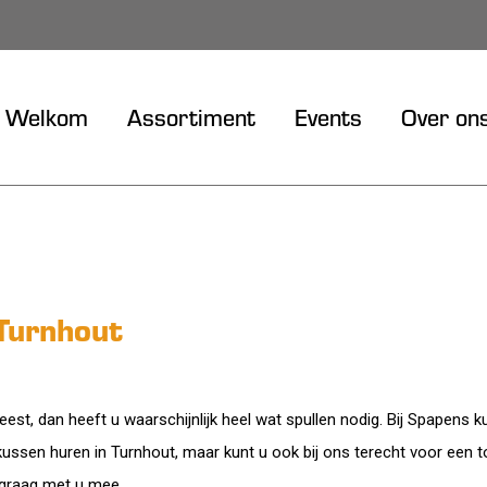
Welkom
Assortiment
Events
Over on
Turnhout
st, dan heeft u waarschijnlijk heel wat spullen nodig. Bij Spapens k
kussen huren in Turnhout, maar kunt u ook bij ons terecht voor een t
e graag met u mee.