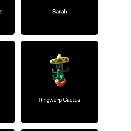
s
Sarah
Ringwerp Cactus