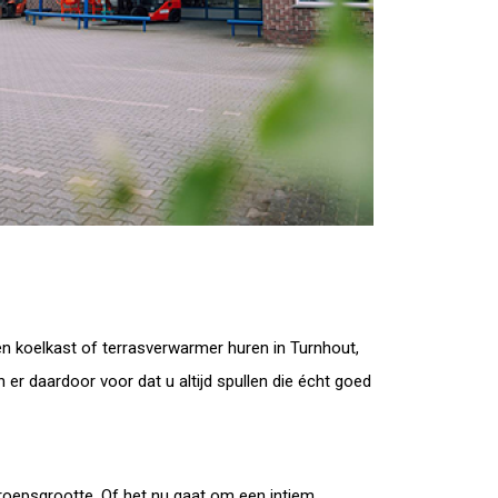
 koelkast of terrasverwarmer huren in Turnhout,
 er daardoor voor dat u altijd spullen die écht goed
roepsgrootte. Of het nu gaat om een intiem