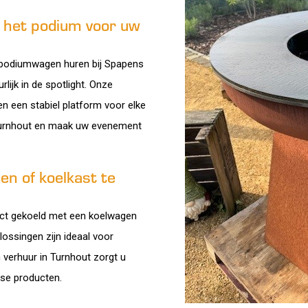
 het podium voor uw
n podiumwagen huren bij Spapens
rlijk in de spotlight. Onze
n een stabiel platform voor elke
Turnhout en maak uw evenement
n of koelkast te
ect gekoeld met een koelwagen
lossingen zijn ideaal voor
verhuur in Turnhout zorgt u
rse producten.