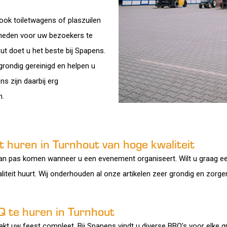
 ook toiletwagens of plaszuilen
enheden voor uw bezoekers te
out doet u het beste bij Spapens.
 grondig gereinigd en helpen u
s zijn daarbij erg
n.
 huren in Turnhout van hoge kwaliteit
an pas komen wanneer u een evenement organiseert. Wilt u graag een
liteit huurt. Wij onderhouden al onze artikelen zeer grondig en zorgen
BQ te huren in Turnhout
 uw feest compleet. Bij Spapens vindt u diverse BBQ’s voor elke g