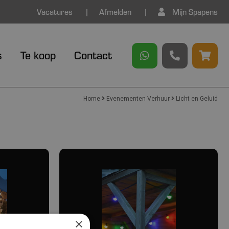
Vacatures
Afmelden
Mijn Spapens
s
Te koop
Contact
Home
Evenementen Verhuur
Licht en Geluid
×