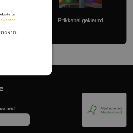
ebsite te
Prikkabel gekleurd
es verder
TIONEEL
e
uwsbrief.