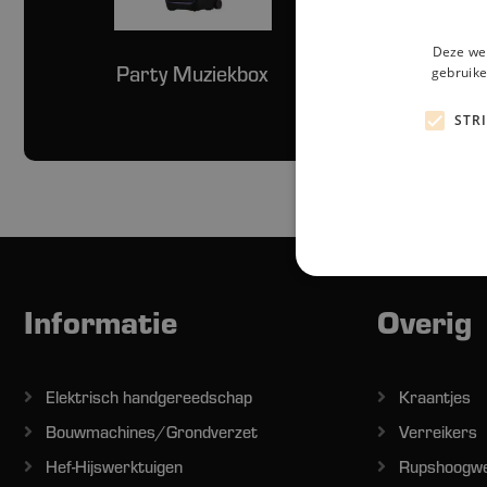
Deze web
Party Muziekbox
Microfoo
gebruike
STR
Informatie
Overig
Elektrisch handgereedschap
Kraantjes
Bouwmachines/Grondverzet
Verreikers
Hef-Hijswerktuigen
Rupshoogw