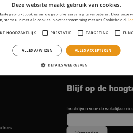
Deze website maakt gebruik van cookies.
site gebruikt cookies om uw gebruikerservaring te verbeteren. Door onze w
ns tbv party muziekbox
Prikkabel wit
n, stemt u in met alle cookies in overeenstemming met ons Cookiebeleid.
Le
IKT NOODZAKELIJK
PRESTATIE
TARGETING
FUNC
ALLES AFWIJZEN
ALLES ACCEPTEREN
DETAILS WEERGEVEN
Blijf op de hoogt
Inschrijven voor de wekelijkse nie
erkers